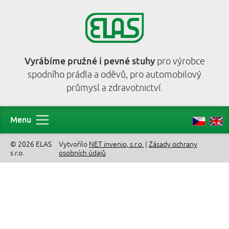
Vyrábíme pružné i pevné stuhy
pro výrobce
spodního prádla a oděvů, pro automobilový
průmysl a zdravotnictví.
Menu
© 2026 ELAS
Vytvořilo
NET invenio, s.r.o.
|
Zásady ochrany
s.r.o.
osobních údajů