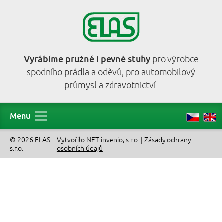
Vyrábíme pružné i pevné stuhy
pro výrobce
spodního prádla a oděvů, pro automobilový
průmysl a zdravotnictví.
Menu
© 2026 ELAS
Vytvořilo
NET invenio, s.r.o.
|
Zásady ochrany
s.r.o.
osobních údajů