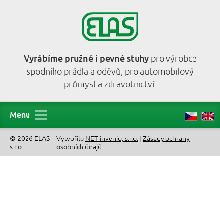
Vyrábíme pružné i pevné stuhy
pro výrobce
spodního prádla a oděvů, pro automobilový
průmysl a zdravotnictví.
Menu
© 2026 ELAS
Vytvořilo
NET invenio, s.r.o.
|
Zásady ochrany
s.r.o.
osobních údajů