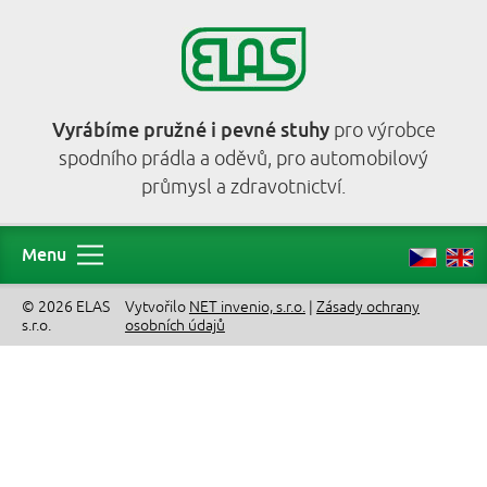
Vyrábíme pružné i pevné stuhy
pro výrobce
spodního prádla a oděvů, pro automobilový
průmysl a zdravotnictví.
Menu
© 2026 ELAS
Vytvořilo
NET invenio, s.r.o.
|
Zásady ochrany
s.r.o.
osobních údajů