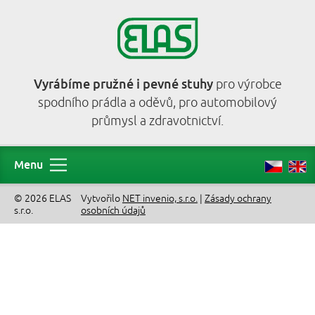
Vyrábíme pružné i pevné stuhy
pro výrobce
spodního prádla a oděvů, pro automobilový
průmysl a zdravotnictví.
Menu
© 2026 ELAS
Vytvořilo
NET invenio, s.r.o.
|
Zásady ochrany
s.r.o.
osobních údajů