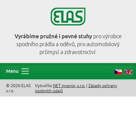
Vyrábíme pružné i pevné stuhy
pro výrobce
spodního prádla a oděvů, pro automobilový
průmysl a zdravotnictví.
Menu
© 2026 ELAS
Vytvořilo
NET invenio, s.r.o.
|
Zásady ochrany
s.r.o.
osobních údajů