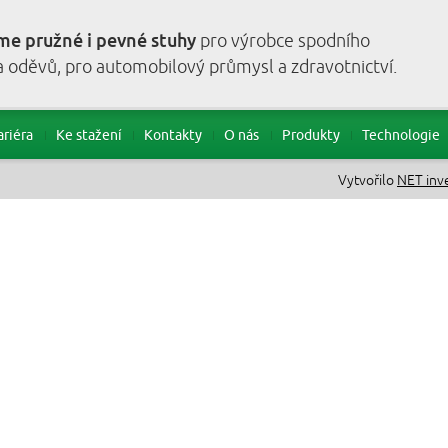
me pružné i pevné stuhy
pro výrobce spodního
a oděvů, pro automobilový průmysl a zdravotnictví.
ariéra
Ke stažení
Kontakty
O nás
Produkty
Technologie
Vytvořilo
NET inven