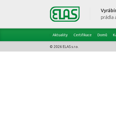
Vyrábí
prádla 
Aktuality
Certifikace
Domů
K
© 2026 ELAS s.r.o.