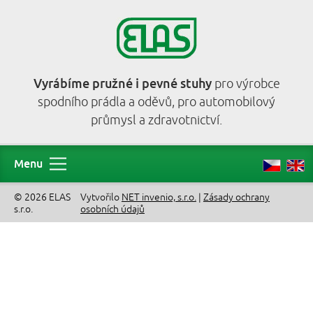
Vyrábíme pružné i pevné stuhy
pro výrobce
spodního prádla a oděvů, pro automobilový
průmysl a zdravotnictví.
Menu
© 2026 ELAS
Vytvořilo
NET invenio, s.r.o.
|
Zásady ochrany
s.r.o.
osobních údajů